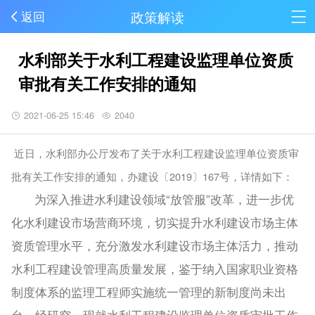
政策解读
返回
水利部关于水利工程建设监理单位资质
审批有关工作安排的通知
2021-06-25 15:46
2040
近日，水利部办公厅发布了关于水利工程建设监理单位资质审
批有关工作安排的通知，办建设〔2019〕167号，详情如下：
为深入推进水利建设领域“放管服”改革，进一步优
化水利建设市场营商环境，切实提升水利建设市场主体
资质管理水平，充分激发水利建设市场主体活力，推动
水利工程建设管理高质量发展，鉴于纳入国家职业资格
制度体系的监理工程师实施统一管理的新制度尚未出