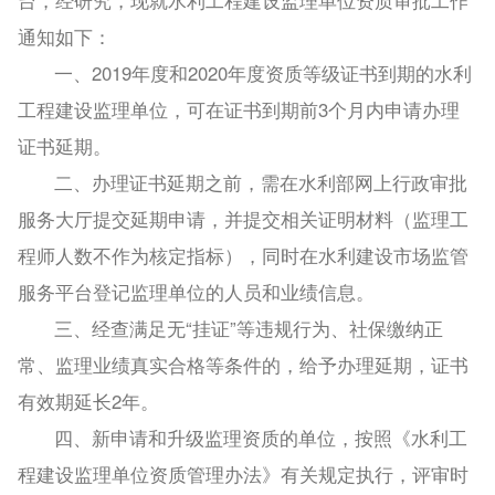
台，经研究，现就水利工程建设监理单位资质审批工作
通知如下：
一、2019年度和2020年度资质等级证书到期的水利
工程建设监理单位，可在证书到期前3个月内申请办理
证书延期。
二、办理证书延期之前，需在水利部网上行政审批
服务大厅提交延期申请，并提交相关证明材料（监理工
程师人数不作为核定指标），同时在水利建设市场监管
服务平台登记监理单位的人员和业绩信息。
三、经查满足无“挂证”等违规行为、社保缴纳正
常、监理业绩真实合格等条件的，给予办理延期，证书
有效期延长2年。
四、新申请和升级监理资质的单位，按照《水利工
程建设监理单位资质管理办法》有关规定执行，评审时