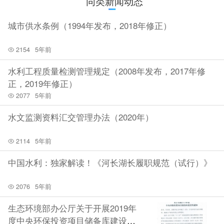
同类新闻动态
城市供水条例（1994年发布，2018年修正）
2154
5年前
水利工程质量检测管理规定（2008年发布，2017年修
正，2019年修正）
2077
5年前
水文监测资料汇交管理办法（2020年）
2114
5年前
中国水利：独家解读！《河长湖长履职规范（试行）》
2076
5年前
生态环境部办公厅关于开展2019年
度中央环保投资项目储备库建设的