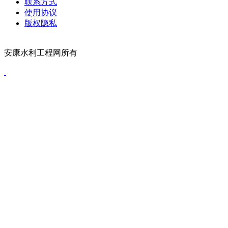
联系方式
使用协议
版权隐私
网站首页
关于我们
联系方式
使用协议
版权隐私
网站地图
排名
安康水利工程网所有
陕ICP备2021008663号