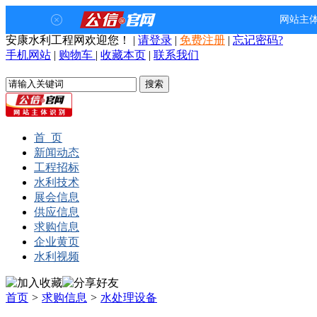
安康水利工程网欢迎您！
|
请登录
|
免费注册
|
忘记密码?
手机网站
|
购物车
|
收藏本页
|
联系我们
首 页
新闻动态
工程招标
水利技术
展会信息
供应信息
求购信息
企业黄页
水利视频
首页
>
求购信息
>
水处理设备