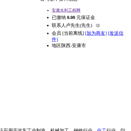
安康水利工程网
已缴纳
0.00
元保证金
联系人
卢先生(先生)
会员
[
当前离线
]
[加为商友]
[发送信
件]
地区
陕西-安康市
泛应用于汽车工业制造，机械加工，钢铁行业，
化工
行业，印